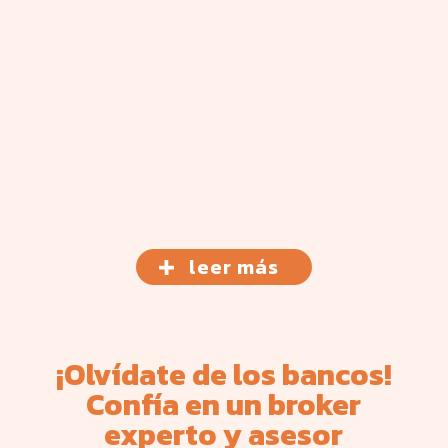
n la
dido
41Km
lo o
eres
 ha
zaba
 lo
leer más
¡Olvídate de los bancos!
Confía en un
broker
experto
y
asesor