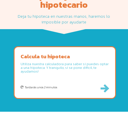
hipotecario
Deja tu hipoteca en nuestras manos, haremos lo
imposible por ayudarte
Calcula tu hipoteca
Utiliza nuestra calculadora para saber si puedes optar
a una hipoteca. Y tranquilo, si se pone difícil, te
ayudamos!
Tardarás unos 2 minutos