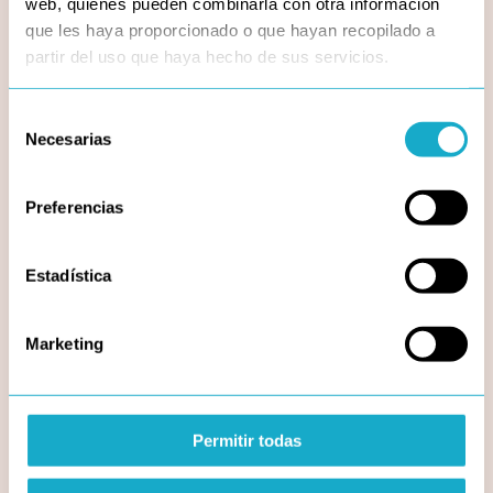
broker
web, quienes pueden combinarla con otra información
que les haya proporcionado o que hayan recopilado a
hipotecario?
partir del uso que haya hecho de sus servicios.
Empezaron como clientes, y se
Selección
convirtieron en amigos
Necesarias
de
consentimiento
Preferencias
Estadística
5,0
Marketing
( 326 reseñas )
Permitir todas
M