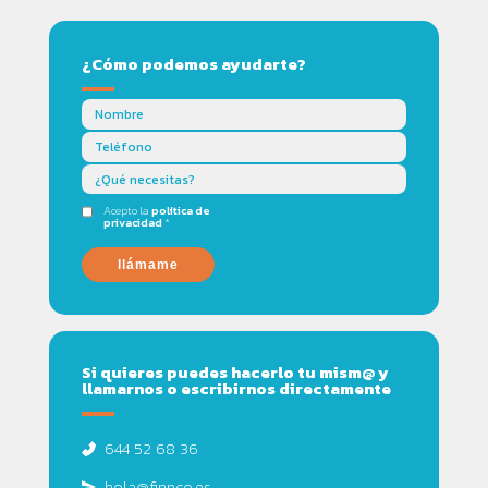
¿Cómo podemos ayudarte?
Acepto la
política de
privacidad
*
llámame
Si quieres puedes hacerlo tu mism@ y
llamarnos o escribirnos directamente
644 52 68 36
hola@finnco.es