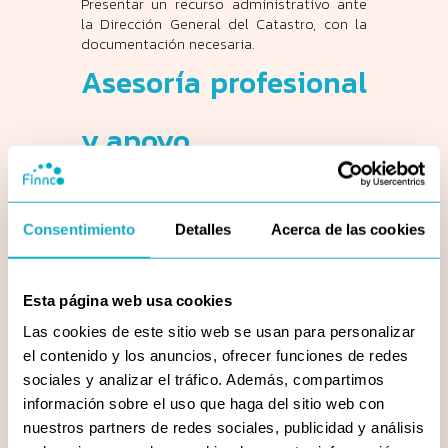
Presentar un recurso administrativo ante
la Dirección General del Catastro, con la
documentación necesaria.
Asesoría profesional
y apoyo
Buscar asesoría profesional en casos
complejos para aumentar las
posibilidades de éxito en la reclamación.
Consentimiento
Detalles
Acerca de las cookies
Este artículo es proporcionado por Finnco,
expertos en soluciones hipotecarias.
Esta página web usa cookies
Las cookies de este sitio web se usan para personalizar
¿Por qué elegir
el contenido y los anuncios, ofrecer funciones de redes
sociales y analizar el tráfico. Además, compartimos
Finnco como tu
información sobre el uso que haga del sitio web con
nuestros partners de redes sociales, publicidad y análisis