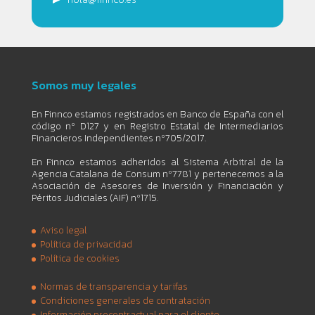
Somos muy legales
En Finnco estamos registrados en Banco de España con el
código nº D127 y en Registro Estatal de Intermediarios
Financieros Independientes nº705/2017.
En Finnco estamos adheridos al Sistema Arbitral de la
Agencia Catalana de Consum nº7781 y pertenecemos a la
Asociación de Asesores de Inversión y Financiación y
Péritos Judiciales (AIF) nº1715.
Aviso legal
Política de privacidad
Política de cookies
Normas de transparencia y tarifas
Condiciones generales de contratación
Información procontractual para el cliente