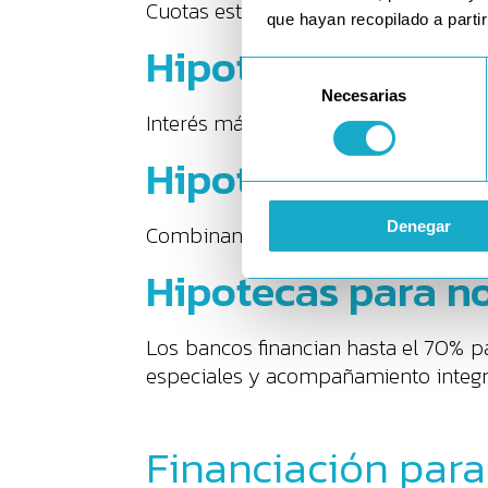
Cuotas estables durante todo el présta
que hayan recopilado a parti
Hipotecas de tipo
Selección
Necesarias
de
Interés más bajo al inicio, sujeto al
consentimiento
Hipotecas mixtas
Denegar
Combinan estabilidad y flexibilidad:
Hipotecas para no
Los bancos financian hasta el 70% p
especiales y acompañamiento integr
Financiación para