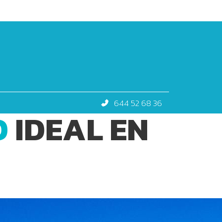
644 52 68 36
O
IDEAL EN