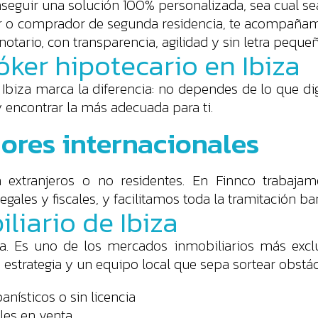
eguir una solución 100% personalizada, sea cual sea 
rsor o comprador de segunda residencia, te acompañam
notario, con transparencia, agilidad y sin letra pequeñ
óker hipotecario en Ibiza
 Ibiza marca la diferencia: no dependes de lo que di
 encontrar la más adecuada para ti.
res internacionales
xtranjeros o no residentes. En Finnco trabajamos
ales y fiscales, y facilitamos toda la tramitación ban
liario de Ibiza
aca. Es uno de los mercados inmobiliarios más exc
 estrategia y un equipo local que sepa sortear obstá
nísticos o sin licencia
ales en venta