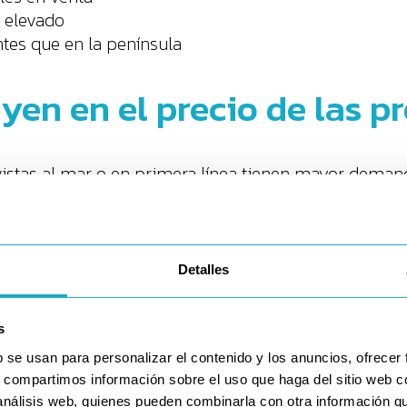
y elevado
tes que en la península
uyen en el precio de las 
vistas al mar o en primera línea tienen mayor deman
uchas casas no cumplen normativa urbanística actua
nibilidHipotecas de tipo fijoad, lo que eleva los pre
s disponibles en Ibiza
Detalles
conseguimos una hipoteca realista, viable y bien neg
erfiles mixtos.
s
fijo
b se usan para personalizar el contenido y los anuncios, ofrecer
s, compartimos información sobre el uso que haga del sitio web 
 análisis web, quienes pueden combinarla con otra información q