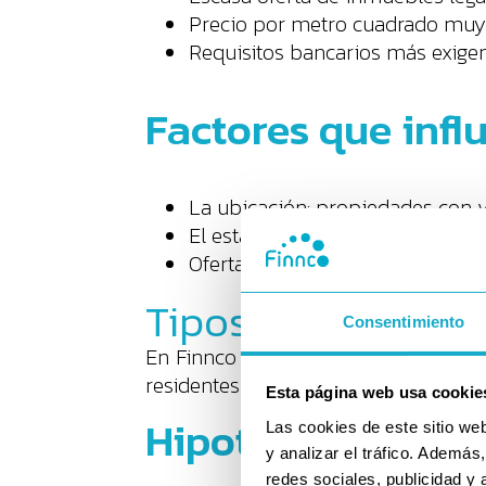
Precio por metro cuadrado mu
Requisitos bancarios más exigen
Factores que infl
La ubicación: propiedades con 
El estado legal del inmueble: m
Oferta y demanda: hay poca dispo
Tipos de hipoteca
Consentimiento
En Finnco estudiamos tu perfil y te 
residentes, autónomos, empresas y p
Esta página web usa cookie
Hipotecas de tipo 
Las cookies de este sitio we
y analizar el tráfico. Ademá
redes sociales, publicidad y