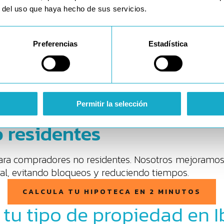
mo. Ideales si priorizas la previsibilidad a largo pla
r del uso que haya hecho de sus servicios.
 variable
Preferencias
Estadística
 Euríbor. Buena opción si tienes capacidad para asumir
Permitir la selección
 primeros años fijos, luego tipo variable. Muy comune
 residentes
ara compradores no residentes. Nosotros mejoramos 
al, evitando bloqueos y reduciendo tiempos.
CALCULA TU HIPOTECA EN 2 MINUTOS
 tu tipo de propiedad en I