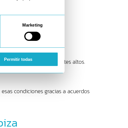
zo.
Marketing
 fluctuaciones.
Permitir todas
s en operaciones de importes altos.
esas condiciones gracias a acuerdos
biza