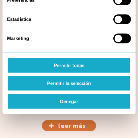
empo
va a
 que
Estadística
as y
 con
e mi
e no
Marketing
n la
dido
41Km
Permitir todas
lo o
eres
Permitir la selección
 ha
zaba
 lo
Denegar
leer más