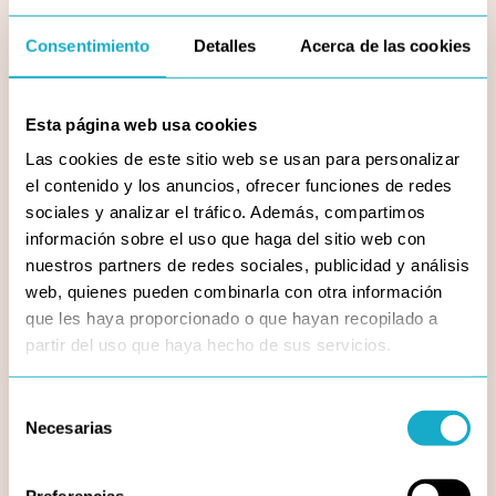
arte
gado
Consentimiento
Detalles
Acerca de las cookies
 sin
, de
 tus
Esta página web usa cookies
Las cookies de este sitio web se usan para personalizar
ión
va a
el contenido y los anuncios, ofrecer funciones de redes
dias
sociales y analizar el tráfico. Además, compartimos
as y
información sobre el uso que haga del sitio web con
da €
nuestros partners de redes sociales, publicidad y análisis
O es
o el
web, quienes pueden combinarla con otra información
que les haya proporcionado o que hayan recopilado a
ante
partir del uso que haya hecho de sus servicios.
 con
ción
Selección
rás
Necesarias
odas
de
ento
consentimiento
 que
TUS
Preferencias