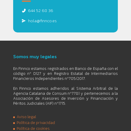
644 52 68 36
hola@finnco.es
Somos muy legales
En Finnco estamos registrados en Banco de España con el
código nº D127 y en Registro Estatal de Intermediarios
Financieros Independientes nº705/2017.
En Finnco estamos adheridos al Sistema Arbitral de la
Agencia Catalana de Consum nº7781 y pertenecemos a la
Asociación de Asesores de Inversión y Financiación y
Péritos Judiciales (AIF) nº1715.
Aviso legal
Política de privacidad
Política de cookies