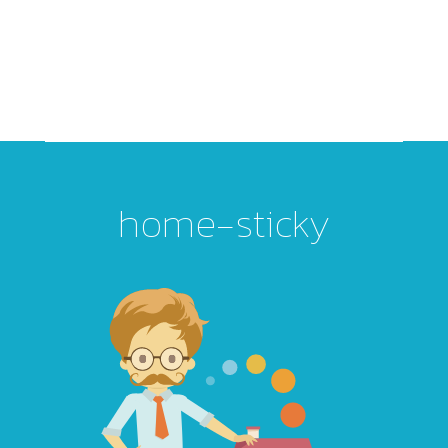
Menú
644 52 68 36
home-sticky