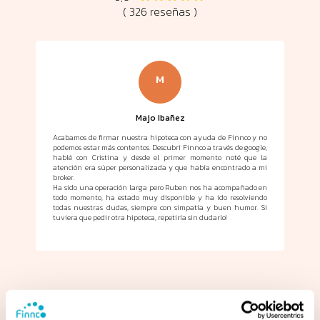
( 326 reseñas )
M
Majo Ibañez
s lo
Acabamos de firmar nuestra hipoteca con ayuda de Finnco y no
Mi 
podemos estar más contentos. Descubrí Finnco a través de google,
mes
hablé con Cristina y desde el primer momento noté que la
cas
des
atención era súper personalizada y que había encontrado a mi
Lo
alle
broker.
mí
 que
Ha sido una operación larga pero Ruben nos ha acompañado en
ma
ros,
todo momento, ha estado muy disponible y ha ido resolviendo
con
por
todas nuestras dudas, siempre con simpatía y buen humor. Si
r es
tuviera que pedir otra hipoteca, repetiría sin dudarlo!
ñes,
como
s" y
as a
sin