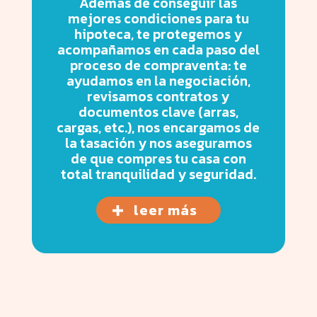
Además de conseguir las
mejores condiciones para tu
hipoteca, te protegemos y
acompañamos en cada paso del
proceso de compraventa: te
ayudamos en la negociación,
revisamos contratos y
documentos clave (arras,
cargas, etc.), nos encargamos de
la tasación y nos aseguramos
de que compres tu casa con
total tranquilidad y seguridad.
leer más