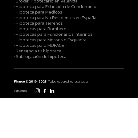
· Broker Hipotecario en Valencia
· Hipoteca para Extinción de Condominio
· Hipoteca para Médicos
· Hipoteca para No Residentes en España
· Hipoteca para Terrenos
· Hipotecas para Bomberos
· Hipotecas para Funcionarios Interinos
· Hipotecas para Mossos d'Esquadra
· Hipotecas para MUFACE
· Renegocia tu hipoteca
· Subrogación de hipoteca
Finnco © 2016-2025
· Todos los derechos reservados
Síguenos!