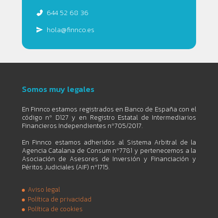
644 52 68 36
hola@finnco.es
Somos muy legales
En Finnco estamos registrados en Banco de España con el
código nº D127 y en Registro Estatal de Intermediarios
Financieros Independientes nº705/2017.
En Finnco estamos adheridos al Sistema Arbitral de la
Agencia Catalana de Consum nº7781 y pertenecemos a la
Asociación de Asesores de Inversión y Financiación y
Péritos Judiciales (AIF) nº1715.
Aviso legal
Política de privacidad
Política de cookies