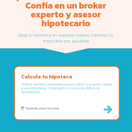
Confía en un
broker
experto
y
asesor
hipotecario
Deja tu hipoteca en nuestras manos, haremos lo
imposible por ayudarte
Calcula tu hipoteca
Utiliza nuestra calculadora para saber si puedes optar
a una hipoteca. Y tranquilo, si se pone difícil, te
ayudamos!
Tardarás unos 2 minutos