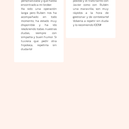
cada
personalizada y que había
posible y el trato tanto con
op
o y
encontrado a mi broker.
Javier como con Rubén
de
tus
Ha sido una operación
una maravilla, son muy
po
 que
larga pero Ruben nos ha
rápidos a la hora de
aho
 muy
acompañado en todo
gestionar y de contestarte!
ll
chos
momento, ha estado muy
Volveria a repetir sin duda
lis
abas
disponible y ha ido
y lo recomiendo 100%!!!
nú
an a
resolviendo todas nuestras
pe
lgún
dudas, siempre con
me
pa y
simpatía y buen humor. Si
la
e lo
tuviera que pedir otra
lle
anos
hipoteca, repetiría sin
mej
dudarlo!
de 
oso"
Aqu
o te
mun
ensa
en
o de
ma
 los
din
r...
ban
no 
pues
Y e
 son
voy
ngas
gr
 el
aú
izas
mom
 LOS
a c
ras
BL
pue
tás
En