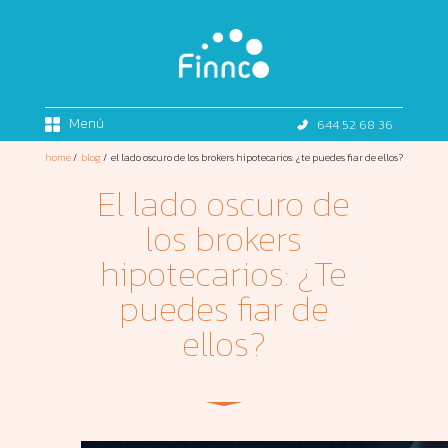
Menú
644 52 68 36
home
/
blog
/
el lado oscuro de los brokers hipotecarios: ¿te puedes fiar de ellos?
El lado oscuro de
los brokers
hipotecarios: ¿Te
puedes fiar de
ellos?