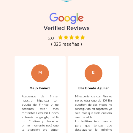
5,0
( 326 reseñas )
M
E
Majo Ibañez
Elia Boada Aguilar
cia
Acabamos de firmar
Mi experiencia con Finnco
Aq
ndo
nuestra hipoteca con
no es otra que de 10!!! En
pe
 que
ayuda de Finnco y no
cuestion de dos meses he
por
podemos estar más
conseguido mi hipoteca yo
apl
contentos. Descubrí Finnco
sola, cosa que creía que era
era
a través de google, hablé
casi inviable.
Co
 que
con Cristina y desde el
Lo facilitan todo mucho
viv
stás
primer momento noté que
para que tengas que
te 
una
la atención era súper
desplazarte lo mínimo
m